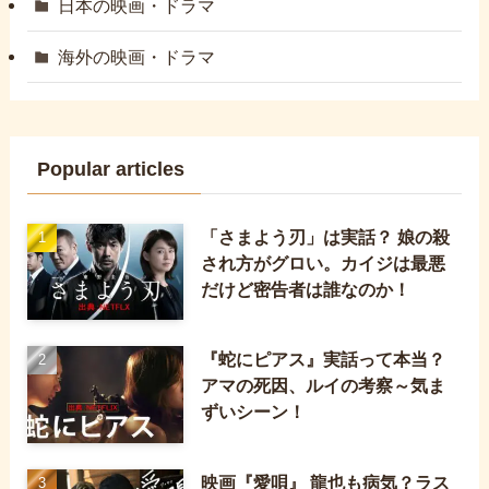
日本の映画・ドラマ
海外の映画・ドラマ
Popular articles
「さまよう刃」は実話？ 娘の殺
され方がグロい。カイジは最悪
だけど密告者は誰なのか！
『蛇にピアス』実話って本当？
アマの死因、ルイの考察～気ま
ずいシーン！
映画『愛唄』 龍也も病気？ラス