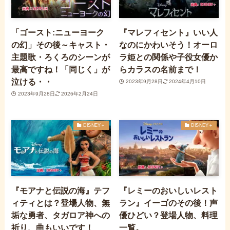
「ゴースト:ニューヨーク
『マレフィセント』いい人
の幻」その後～キャスト・
なのにかわいそう！オーロ
主題歌・ろくろのシーンが
ラ姫との関係や子役女優か
最高ですね！「同じく」が
らカラスの名前まで！
泣ける・・
2023年9月28日
2024年4月10日
2023年9月28日
2026年2月24日
DISNEY＋
DISNEY＋
『モアナと伝説の海』テフ
『レミーのおいしいレスト
ィティとは？登場人物、無
ラン』イーゴのその後！声
垢な勇者、タガロア神への
優ひどい？登場人物、料理
祈り、曲もいいです！
一覧。