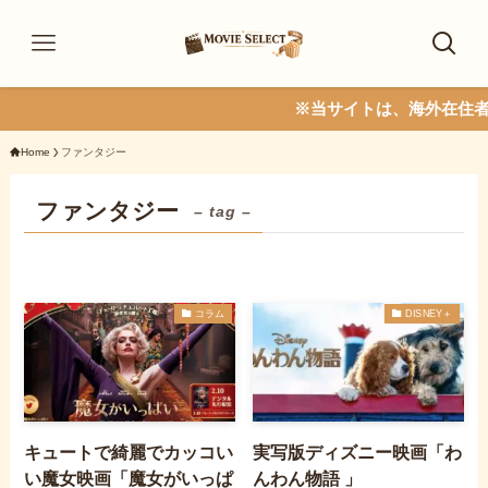
※当サイトは、海外在住者の方
Home
ファンタジー
ファンタジー
– tag –
コラム
DISNEY＋
キュートで綺麗でカッコい
実写版ディズニー映画「わ
い魔女映画「魔女がいっぱ
んわん物語 」