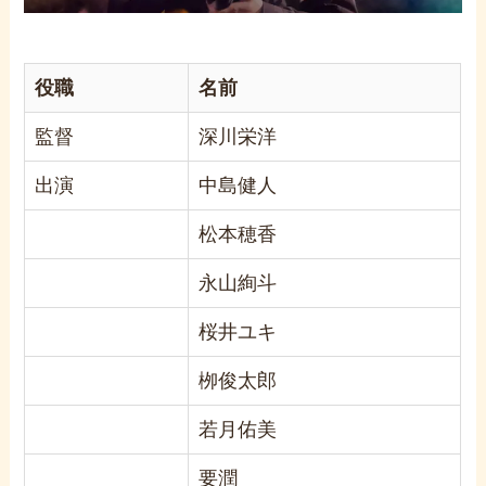
役職
名前
監督
深川栄洋
出演
中島健人
松本穂香
永山絢斗
桜井ユキ
栁俊太郎
若月佑美
要潤