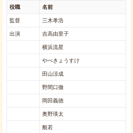
役職
名前
監督
三木孝浩
出演
吉高由里子
横浜流星
やべきょうすけ
田山涼成
野間口徹
岡田義徳
奥野瑛太
般若