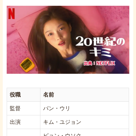
役職
名前
監督
パン・ウリ
出演
キム・ユジョン
ピョン・ウソク