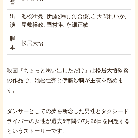
督
出
池松壮亮, 伊藤沙莉, 河合優実, 大関れいか,
演
屋敷裕政, 國村隼, 永瀬正敏
脚
松居大悟
本
映画『ちょっと思い出しただけ』は松居大悟監督
の作品で、池松壮亮と伊藤沙莉が主演を務めま
す。
ダンサーとしての夢を断念した男性とタクシード
ライバーの女性が過去6年間の7月26日を回想する
というストーリーです。