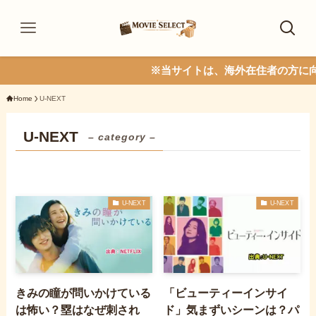
※当サイトは、海外在住者の方に向けて
Home
U-NEXT
U-NEXT
– category –
U-NEXT
U-NEXT
きみの瞳が問いかけている
「ビューティーインサイ
は怖い？塁はなぜ刺され
ド」気まずいシーンは？パ