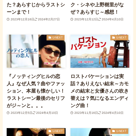
た？あらすじからラストシ
ク・シネや上野樹里がな
ーンまで！
ぜ？あらすじ～感想！
2023年12月16日
2024年2月27日
2023年12月12日
2024年4月10日
U-NEXT
U-NEXT
『ノッティングヒルの恋
ロストバケーションは実
人』なぜ人気？曲やファッ
話？ありえない結末～カモ
ション、本屋も懐かしい！
メの結末と女優さんの吹き
ラストシーン最後のセリフ
替えは？気になるエンディ
がジ～ンと。。。
ング曲！
2023年12月5日
2024年4月10日
2023年11月16日
2024年4月10日
U-NEXT
U-NEXT