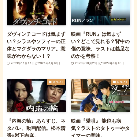
ダヴィンチコードは気まず
映画『RUN』は気まず
い？シラスやソフィーの正
い？どこで見れる？背中の
体とマグダラのマリア。意
傷の意味、ラストは義足な
味がわからない！？
のかを考察！
2023年11月14日
2024年4月10日
2023年10月23日
2024年4月10日
U-NEXT
U-NEXT
『内海の輪』あらすじ、ネ
映画『愛唄』 龍也も病
タバレ、動画配信。松本清
気？ラストのタトゥーやタ
張×岩下志麻。
イマーの意味。