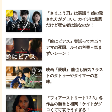
「さまよう刃」は実話？ 娘の殺
され方がグロい。カイジは最悪
だけど密告者は誰なのか！
『蛇にピアス』実話って本当？
アマの死因、ルイの考察～気ま
ずいシーン！
映画『愛唄』 龍也も病気？ラス
トのタトゥーやタイマーの意
味。
『フィアーストリート1.2.3』各
作品の順番と相関！ケイトがグ
ロくて可哀そうすぎる！