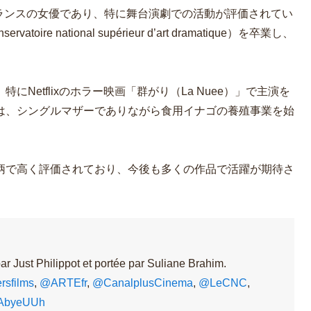
m）はフランスの女優であり、特に舞台演劇での活動が評価されてい
 national supérieur d’art dramatique）を卒業し、
Netflixのホラー映画「群がり（La Nuee）」で主演を
は、シングルマザーでありながら食用イナゴの養殖事業を始
柄で高く評価されており、今後も多くの作品で活躍が期待さ
par Just Philippot et portée par Suliane Brahim.
rsfilms
,
@ARTEfr
,
@CanalplusCinema
,
@LeCNC
,
q1AbyeUUh