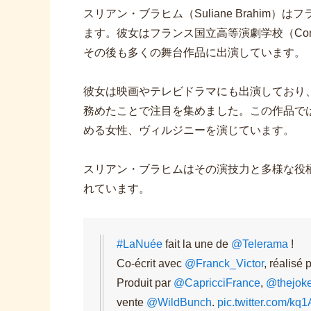
スリアン・ブラヒム（Suliane Brahi
ます。彼女はフランス国立高等演劇学校（Conservatoire
その後も多くの舞台作品に出演しています。
彼女は映画やテレビドラマにも出演しており、特に
務めたことで注目を集めました。この作品で
める女性、ヴィルジニーを演じています。
スリアン・ブラヒムはその演技力と多様な役
れています。
#LaNuée
fait la une de
@Telerama
!
Co-écrit avec
@Franck_Victor
, réalisé 
Produit par
@CapricciFrance
,
@thejoke
vente
@WildBunch
.
pic.twitter.com/k