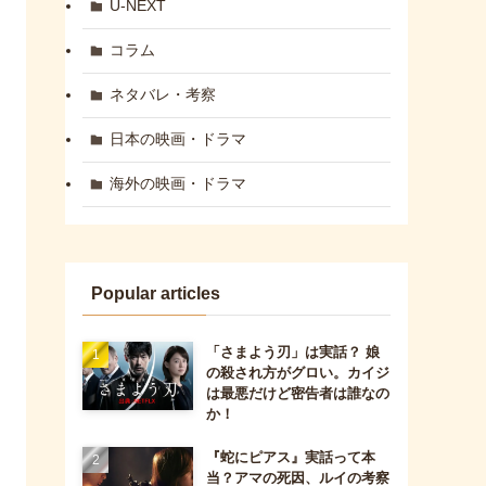
U-NEXT
コラム
ネタバレ・考察
日本の映画・ドラマ
海外の映画・ドラマ
Popular articles
「さまよう刃」は実話？ 娘
の殺され方がグロい。カイジ
は最悪だけど密告者は誰なの
か！
『蛇にピアス』実話って本
当？アマの死因、ルイの考察