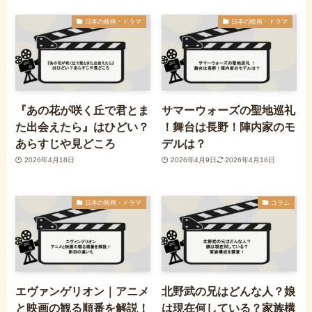
日本の映画・ドラマ
日本の映画・ドラマ
『あの花が咲く丘で君とま
サマーウォーズの聖地巡礼
た出会えたら』はひどい？
！舞台は長野！陣内家のモ
あらすじや見どころ
デルは？
2026年4月18日
2026年4月9日
2026年4月16日
日本の映画・ドラマ
コラム
エヴァンゲリオン｜アニメ
北野武の兄はどんな人？娘
と映画の観る順番を解説！
は現在何している？家族構