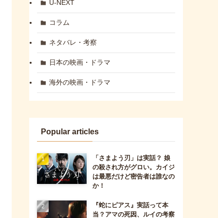
U-NEXT
コラム
ネタバレ・考察
日本の映画・ドラマ
海外の映画・ドラマ
Popular articles
「さまよう刃」は実話？ 娘
の殺され方がグロい。カイジ
は最悪だけど密告者は誰なの
か！
『蛇にピアス』実話って本
当？アマの死因、ルイの考察