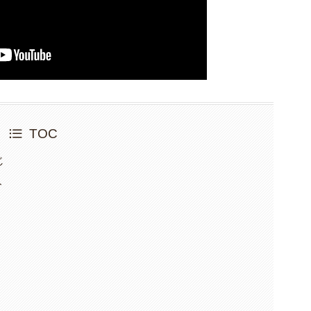
TOC
じ
ト