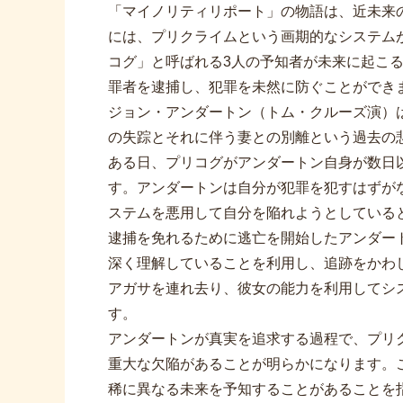
「マイノリティリポート」の物語は、近未来の2
には、プリクライムという画期的なシステム
コグ」と呼ばれる3人の予知者が未来に起こ
罪者を逮捕し、犯罪を未然に防ぐことができ
ジョン・アンダートン（トム・クルーズ演）
の失踪とそれに伴う妻との別離という過去の
ある日、プリコグがアンダートン自身が数日
す。アンダートンは自分が犯罪を犯すはずが
ステムを悪用して自分を陥れようとしている
逮捕を免れるために逃亡を開始したアンダー
深く理解していることを利用し、追跡をかわ
アガサを連れ去り、彼女の能力を利用してシ
す。
アンダートンが真実を追求する過程で、プリ
重大な欠陥があることが明らかになります。
稀に異なる未来を予知することがあることを