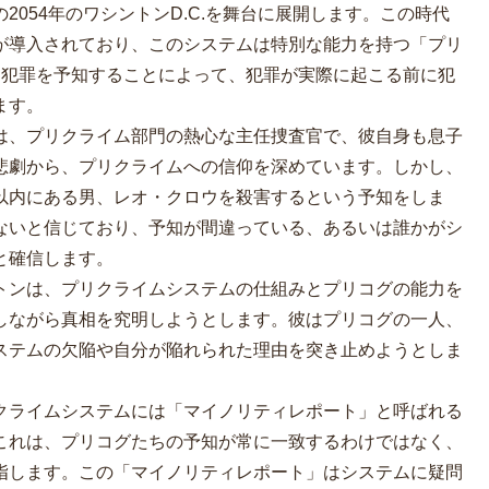
054年のワシントンD.C.を舞台に展開します。この時代
が導入されており、このシステムは特別な能力を持つ「プリ
る犯罪を予知することによって、犯罪が実際に起こる前に犯
ます。
は、プリクライム部門の熱心な主任捜査官で、彼自身も息子
悲劇から、プリクライムへの信仰を深めています。しかし、
以内にある男、レオ・クロウを殺害するという予知をしま
ないと信じており、予知が間違っている、あるいは誰かがシ
と確信します。
トンは、プリクライムシステムの仕組みとプリコグの能力を
しながら真相を究明しようとします。彼はプリコグの一人、
ステムの欠陥や自分が陥れられた理由を突き止めようとしま
クライムシステムには「マイノリティレポート」と呼ばれる
これは、プリコグたちの予知が常に一致するわけではなく、
指します。この「マイノリティレポート」はシステムに疑問