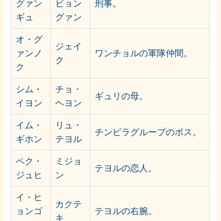
グァン
ビョン
刑事。
ギュ
グァン
オ・グ
ジェイ
ァンノ
ワンチョルの軍隊仲間。
ク
ク
シム・
チョ・
ギュリの母。
イヨン
ヘヨン
イム・
リュ・
チンピラグループのボス。
ギホン
テヨル
ペク・
ミジョ
テヨルの恋人。
ジュヒ
ン
イ・ヒ
カクテ
ョンゴ
テヨルの右腕。
キ