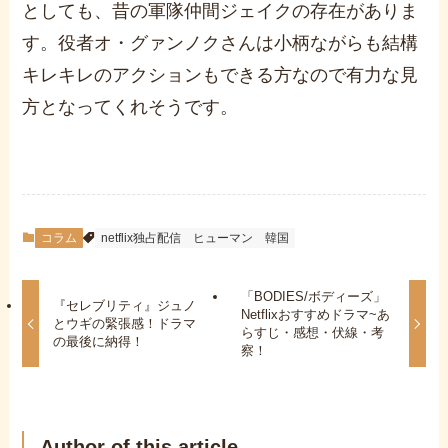
としても、昔の軍隊仲間ジェイクの存在がありま
す。
役者オ・グァンノクさんは小柄ながらも結構
キレキレのアクションもできる方なので有力な見
方となってくれそうです。
コラム
netflix独占配信
ヒューマン
韓国
「BODIES/ボディーズ」
『セレブリティ』ジュノ
Netflixおすすめドラマ~あ
とウギの緊張感！ドラマ
らすじ・感想・伏線・考
の最後に納得！
察！
Author of this article