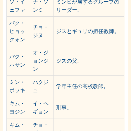
ソ・イ
ナ・ソ
ミンヒが属するグループの
ェファ
ンミ
リーダー。
パク・
チョ・
ヒョッ
ジスとギュリの担任教師。
ジヌ
クォン
オ・ジ
パク・
ョンジ
ジスの父。
ホサン
ン
ミン・
ハクジ
学年主任の高校教師。
ボッキ
ュ
キム・
イ・ヘ
刑事。
ヨジン
ギョン
キム・
チョ・