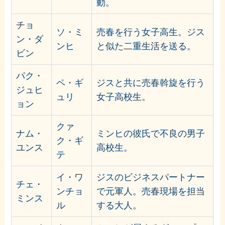
動。
チョ
ソ・ミ
売春を行う女子高生。ジス
ン・ダ
ンヒ
と似た二重生活を送る。
ビン
パク・
ペ・ギ
ジスと共に売春斡旋を行う
ジュヒ
ュリ
女子高校生。
ョン
クァ
ナム・
ミンヒの彼氏で不良の男子
ク・ギ
ユンス
高校生。
テ
イ・ワ
ジスのビジネスパートナー
チェ・
ンチョ
で元軍人。売春現場を担当
ミンス
ル
する大人。