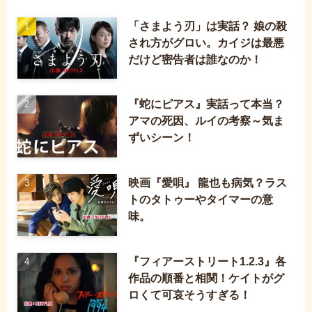
「さまよう刃」は実話？ 娘の殺
され方がグロい。カイジは最悪
だけど密告者は誰なのか！
『蛇にピアス』実話って本当？
アマの死因、ルイの考察～気ま
ずいシーン！
映画『愛唄』 龍也も病気？ラス
トのタトゥーやタイマーの意
味。
『フィアーストリート1.2.3』各
作品の順番と相関！ケイトがグ
ロくて可哀そうすぎる！