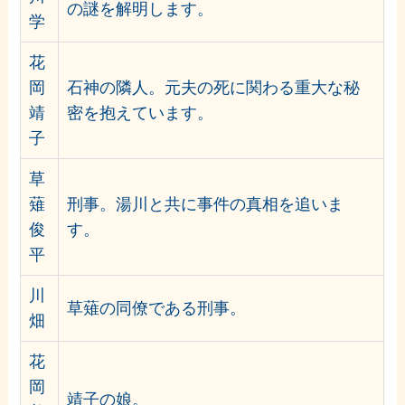
の謎を解明します。
学
花
岡
石神の隣人。元夫の死に関わる重大な秘
靖
密を抱えています。
子
草
薙
刑事。湯川と共に事件の真相を追いま
俊
す。
平
川
草薙の同僚である刑事。
畑
花
岡
靖子の娘。