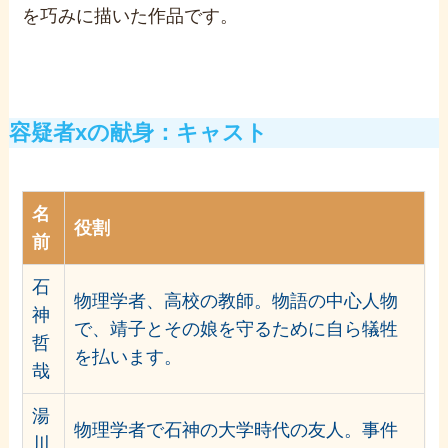
を巧みに描いた作品です。
容疑者xの献身：キャスト
名
役割
前
石
物理学者、高校の教師。物語の中心人物
神
で、靖子とその娘を守るために自ら犠牲
哲
を払います。
哉
湯
物理学者で石神の大学時代の友人。事件
川