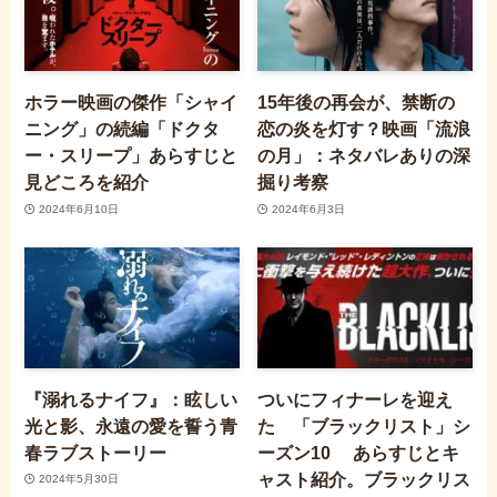
ホラー映画の傑作「シャイ
15年後の再会が、禁断の
ニング」の続編「ドクタ
恋の炎を灯す？映画「流浪
ー・スリープ」あらすじと
の月」：ネタバレありの深
見どころを紹介
掘り考察
2024年6月10日
2024年6月3日
『溺れるナイフ』：眩しい
ついにフィナーレを迎え
光と影、永遠の愛を誓う青
た 「ブラックリスト」シ
春ラブストーリー
ーズン10 あらすじとキ
ャスト紹介。ブラックリス
2024年5月30日