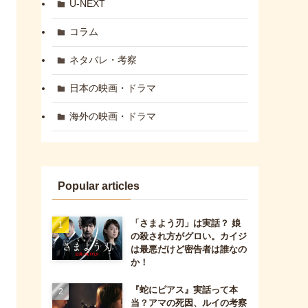
U-NEXT
コラム
ネタバレ・考察
日本の映画・ドラマ
海外の映画・ドラマ
Popular articles
「さまよう刃」は実話？ 娘
の殺され方がグロい。カイジ
は最悪だけど密告者は誰なの
か！
『蛇にピアス』実話って本
当？アマの死因、ルイの考察