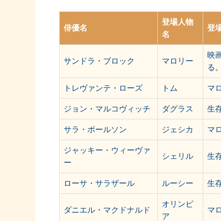
登場人物
俳優名
登
名
映
サンドラ・ブロック
マロリー
る
トレヴァンテ・ローズ
トム
マ
ジョン・マルコヴィッチ
ダグラス
生
サラ・ポールソン
ジェシカ
マ
ジャッキー・ウィーヴァ
シェリル
生
ー
ローサ・サラザール
ルーシー
生
オリンピ
ダニエル・マクドナルド
マ
ア