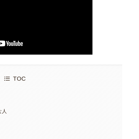
TOC
な人