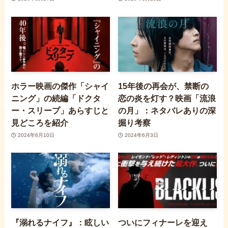
ホラー映画の傑作「シャイ
15年後の再会が、禁断の
ニング」の続編「ドクタ
恋の炎を灯す？映画「流浪
ー・スリープ」あらすじと
の月」：ネタバレありの深
見どころを紹介
掘り考察
2024年6月10日
2024年6月3日
『溺れるナイフ』：眩しい
ついにフィナーレを迎え