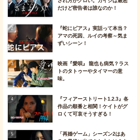
され方がグロい。カイジは最悪
だけど密告者は誰なのか！
『蛇にピアス』実話って本当？
アマの死因、ルイの考察～気ま
ずいシーン！
映画『愛唄』 龍也も病気？ラス
トのタトゥーやタイマーの意
味。
『フィアーストリート1.2.3』各
作品の順番と相関！ケイトがグ
ロくて可哀そうすぎる！
「再婚ゲーム」シーズン2はあ