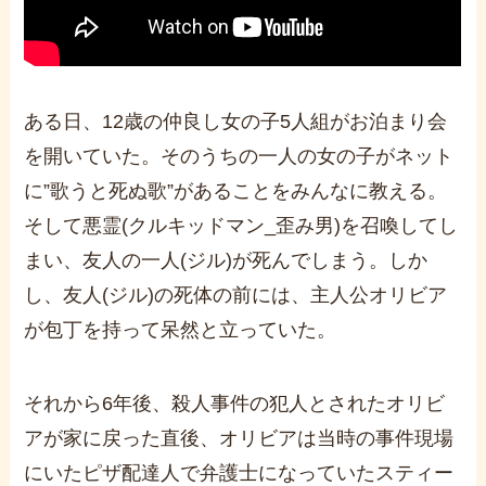
ある日、
12
歳の仲良し女の子
5
人組がお泊まり会
を開いていた。そのうちの一人の女の子がネット
に”歌うと死ぬ歌”があることをみんなに教える。
そして悪霊
(
クルキッドマン
_
歪み男
)
を召喚してし
まい、友人の一人
(
ジル
)
が死んでしまう。しか
し、友人
(
ジル
)
の死体の前には、主人公オリビア
が包丁を持って呆然と立っていた。
それから
6
年後、殺人事件の犯人とされたオリビ
アが家に戻った直後、オリビアは当時の事件現場
にいたピザ配達人で弁護士になっていたスティー