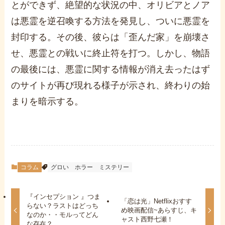
とができず、絶望的な状況の中、オリビアとノア
は悪霊を逆召喚する方法を発見し、ついに悪霊を
封印する。その後、彼らは「歪んだ家」を崩壊さ
せ、悪霊との戦いに終止符を打つ。しかし、物語
の最後には、悪霊に関する情報が消え去ったはず
のサイトが再び現れる様子が示され、終わりの始
まりを暗示する。
コラム
グロい
ホラー
ミステリー
『インセプション 』つま
「恋は光」Netflixおすす
らない？ラストはどっち
め映画配信~あらすじ、キ
なのか・・モルってどん
ャスト西野七瀬！
な存在？