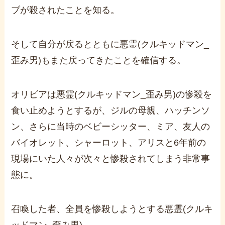
ブが殺されたことを知る。
そして自分が戻るとともに悪霊
(
クルキッドマン
_
歪み男
)
もまた戻ってきたことを確信する。
オリビアは悪霊
(
クルキッドマン
_
歪み男
)
の惨殺を
食い止めようとするが、ジルの母親、ハッチンソ
ン、さらに当時のベビーシッター、ミア、友人の
バイオレット、シャーロット、アリスと
6
年前の
現場にいた人々が次々と惨殺されてしまう非常事
態に。
召喚した者、全員を惨殺しようとする悪霊
(
クルキ
ッドマン
_
歪み男
)
。