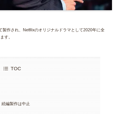
作され、Netfilxのオリジナルドラマとして2020年に全
います。
TOC
、続編製作は中止