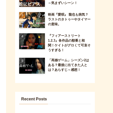
～気まずいシーン！
映画『愛唄』 龍也も病気？
ラストのタトゥーやタイマー
の意味。
『フィアーストリート
1.2.3』各作品の順番と相
関！ケイトがグロくて可哀そ
うすぎる！
「再婚ゲーム」シーズン2は
ある？最後に出てきた人と
は？あらすじ～感想！
Recent Posts