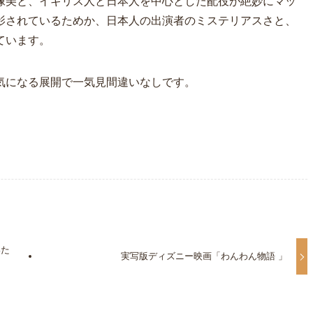
像美と、イギリス人と日本人を中心とした配役が絶妙にマッ
影されているためか、日本人の出演者のミステリアスさと、
ています。
気になる展開で一気見間違いなしです。
いた
実写版ディズニー映画「わんわん物語 」