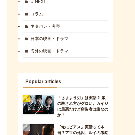
U-NEXT
コラム
ネタバレ・考察
日本の映画・ドラマ
海外の映画・ドラマ
Popular articles
「さまよう刃」は実話？ 娘
の殺され方がグロい。カイジ
は最悪だけど密告者は誰なの
か！
『蛇にピアス』実話って本
当？アマの死因、ルイの考察