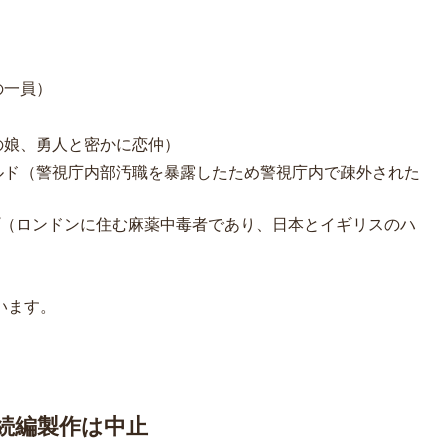
の一員）
の娘、勇人と密かに恋仲）
ルド（警視庁内部汚職を暴露したため警視庁内で疎外された
（ロンドンに住む麻薬中毒者であり、日本とイギリスのハ
います。
続編製作は中止