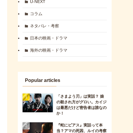
U-NEXT
コラム
ネタバレ・考察
日本の映画・ドラマ
海外の映画・ドラマ
Popular articles
「さまよう刃」は実話？ 娘
の殺され方がグロい。カイジ
は最悪だけど密告者は誰なの
か！
『蛇にピアス』実話って本
当？アマの死因、ルイの考察