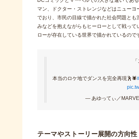
DCコミックとマーベルでの大きな違いであ
マン、ドクター・ストレンジなどはニューヨ
でおり、市民の目線で描かれた社会問題とも
みなどを抱えながらもヒーローとして戦って
ローが存在している世界で描かれているので
「
本当のロケ地でダンスを完全再現🕺🕷️
pic.t
— あゆってぃ／MARVEL沼
テーマやストーリー展開の方向性