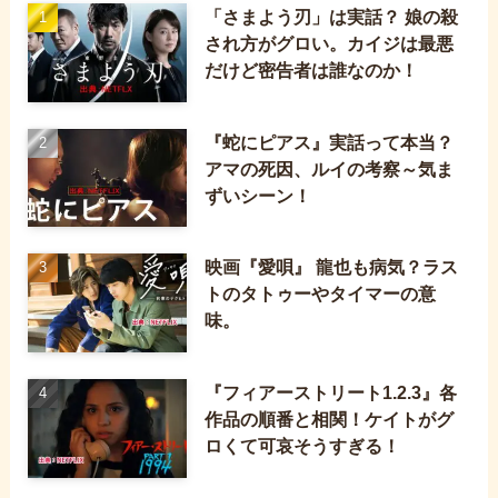
「さまよう刃」は実話？ 娘の殺
され方がグロい。カイジは最悪
だけど密告者は誰なのか！
『蛇にピアス』実話って本当？
アマの死因、ルイの考察～気ま
ずいシーン！
映画『愛唄』 龍也も病気？ラス
トのタトゥーやタイマーの意
味。
『フィアーストリート1.2.3』各
作品の順番と相関！ケイトがグ
ロくて可哀そうすぎる！