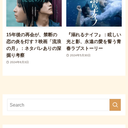
15年後の再会が、禁断の
『溺れるナイフ』：眩しい
恋の炎を灯す？映画「流浪
光と影、永遠の愛を誓う青
の月」：ネタバレありの深
春ラブストーリー
掘り考察
2024年5月30日
2024年6月3日