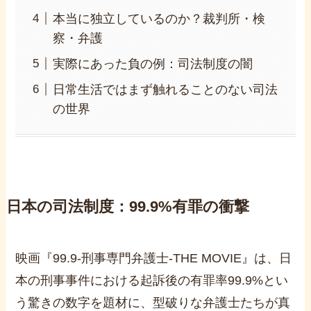
本当に独立しているのか？裁判所・検
察・弁護
実際にあった負の例：司法制度の闇
日常生活ではまず触れることのない司法
の世界
日本の司法制度：
99.9%
有罪の衝撃
映画『
99.9-
刑事専門弁護士
-THE MOVIE
』は、日
本の刑事事件における起訴後の有罪率
99.9%
とい
う驚きの数字を題材に、型破りな弁護士たちが真