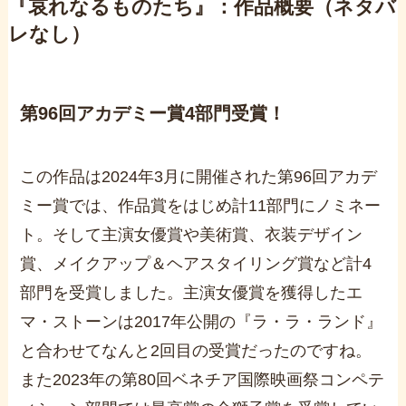
『哀れなるものたち』：作品概要（ネタバ
レなし）
第
96
回アカデミー賞
4
部門受賞！
この作品は
2024
年
3
月に開催された第
96
回アカデ
ミー賞では、作品賞をはじめ計
11
部門にノミネー
ト。そして主演女優賞や美術賞、衣装デザイン
賞、メイクアップ＆ヘアスタイリング賞など計
4
部門を受賞しました。主演女優賞を獲得したエ
マ・ストーンは
2017
年公開の『ラ・ラ・ランド』
と合わせてなんと
2
回目の受賞だったのですね。
また
2023
年の第
80
回ベネチア国際映画祭コンペテ