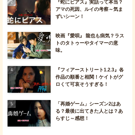
『蛇にピアス』実話って本当？
アマの死因、ルイの考察～気ま
ずいシーン！
映画『愛唄』 龍也も病気？ラス
トのタトゥーやタイマーの意
味。
『フィアーストリート1.2.3』各
作品の順番と相関！ケイトがグ
ロくて可哀そうすぎる！
「再婚ゲーム」シーズン2はあ
る？最後に出てきた人とは？あ
らすじ～感想！